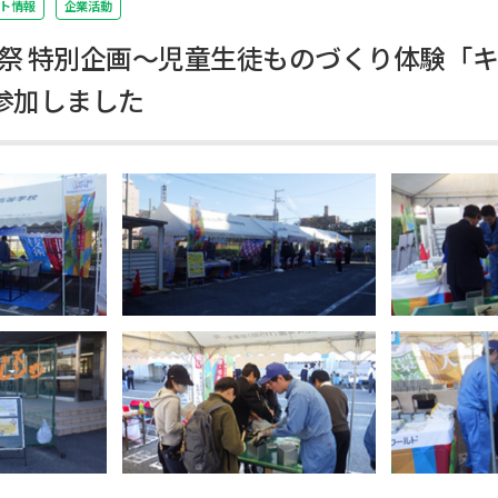
ト情報
企業活動
広工祭 特別企画～児童生徒ものづくり体験「
参加しました