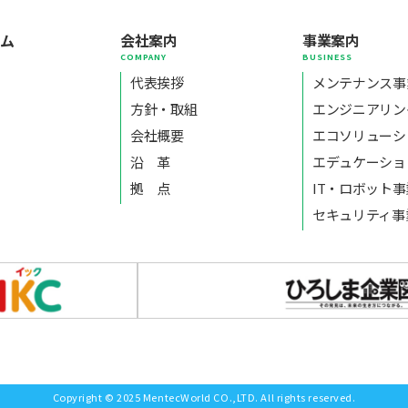
ーム
会社案内
事業案内
E
COMPANY
BUSINESS
代表挨拶
メンテナンス事
方針・取組
エンジニアリン
会社概要
エコソリューシ
沿 革
エデュケーショ
拠 点
IT・ロボット
セキュリティ事
Copyright © 2025 MentecWorld CO.,LTD. All rights reserved.