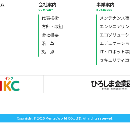
ーム
会社案内
事業案内
E
COMPANY
BUSINESS
代表挨拶
メンテナンス事
方針・取組
エンジニアリン
会社概要
エコソリューシ
沿 革
エデュケーショ
拠 点
IT・ロボット
セキュリティ事
Copyright © 2025 MentecWorld CO.,LTD. All rights reserved.