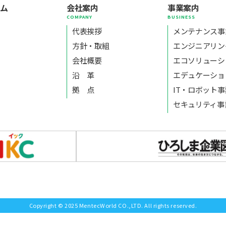
ーム
会社案内
事業案内
E
COMPANY
BUSINESS
代表挨拶
メンテナンス事
方針・取組
エンジニアリン
会社概要
エコソリューシ
沿 革
エデュケーショ
拠 点
IT・ロボット
セキュリティ事
Copyright © 2025 MentecWorld CO.,LTD. All rights reserved.