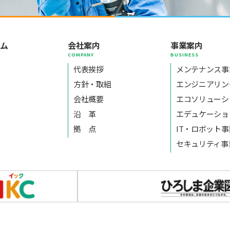
ーム
会社案内
事業案内
E
COMPANY
BUSINESS
代表挨拶
メンテナンス事
方針・取組
エンジニアリン
会社概要
エコソリューシ
沿 革
エデュケーショ
拠 点
IT・ロボット
セキュリティ事