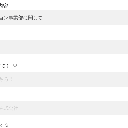
内容
がな）
※
ス
※