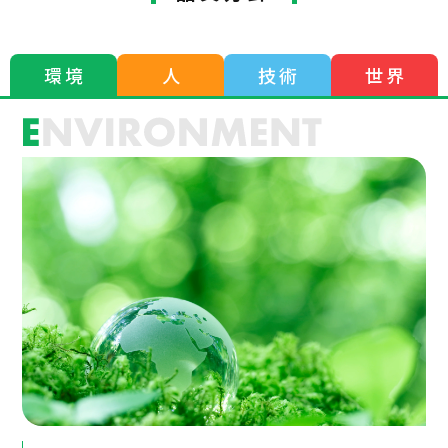
環 境
人
技 術
世 界