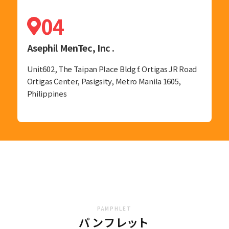
04
Asephil MenTec, Inc .
Unit602, The Taipan Place Bldg f. Ortigas JR Road
Ortigas Center, Pasigsity, Metro Manila 1605,
Philippines
PAMPHLET
パンフレット