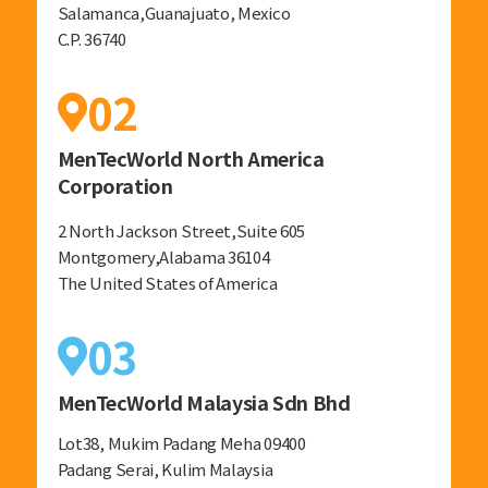
Salamanca,Guanajuato, Mexico
C.P. 36740
02
MenTecWorld North America
Corporation
2 North Jackson Street,Suite 605
Montgomery,Alabama 36104
The United States of America
03
MenTecWorld Malaysia Sdn Bhd
Lot38, Mukim Padang Meha 09400
Padang Serai, Kulim Malaysia